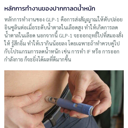
หลักการทำงานของปากกาลดน้ำหนัก
หลักการทำงานของ GLP-1 คือการส่งสัญญาณให้ตับปล่อย
อินซูลินต่อเมื่อระดับน้ำตาลในเลือดสูง ทำให้เกิดการลด
น้ำตาลในเลือด นอกจากนี้ GLP-1
จะออกฤทธิ์ไปที่สมองสั่ง
ให้ รู้สึกอิ่ม ทำให้เรากินน้อยลง โดยเฉพาะถ้าทำควบคู่ไป
กับโปรแกรมการลดน้ำหนัก เช่น การทำ IF หรือ การออก
กำลังกาย ก็จะยิ่งได้ผลที่ดีมากขึ้น