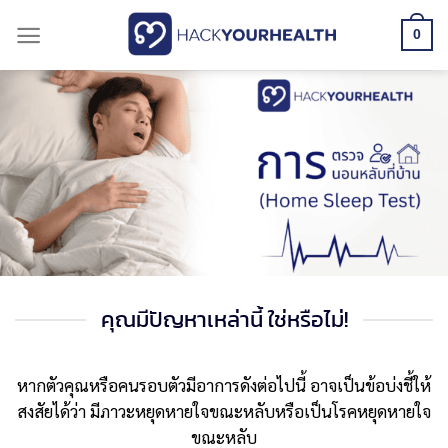
Skip
0
to
content
ขาดอากาศ แม้เพียงช่วง
สั้น ๆ
อาจส่งผลรุนแรงต่ออวัยวะท
ต่อการขาดออกซิเจน
คุณมีปัญหาเหล่านี้ ใช่หรือไม่!
โดยเฉพาะ สมอง และหัวใ
หากตัวคุณหรือคนรอบตัวมีอาการดังต่อไปนี้ อาจเป็นข้อบ่งชี้ให้