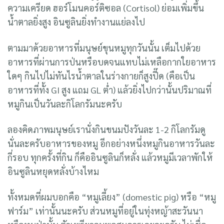
ความเครียด ฮอร์โมนคอร์ติซอล (Cortisol) ย่อมเพิ่มขึ้น
น้ำตาลยิ่งสูง อินซูลินยิ่งทำงานแย่ลงไป
ตามมาด้วยอาหารที่มนุษย์ขุนหมูทุกวันนั้น เต็มไปด้วย
อาหารที่ผ่านการป่นหรือบดจนแทบไม่เหลือกากใยอาหาร
ใดๆ กินไปไม่ทันไรน้ำตาลในร่างกายก็สูงปี๊ด (คือเป็น
อาหารที่ทั้ง GI สูง แถม GL ต่ำ) แล้วยิ่งไปกว่านั้นปริมาณที่
หมูกินเป็นวันละกิโลกรัมนะครับ
ลองคิดภาพมนุษย์เรานั่งกินขนมปังวันละ 1-2 กิโลกรัมดู
นั่นละครับอาหารของหมู อีกอย่างหนึ่งหมูกินอาหารวันละ
กี่รอบ ทุกครั้งที่กิน ก็คืออินซูลินก็หลั่ง แล้วหมูมีเวลาพักให้
อินซูลินหยุดหลั่งบ้างไหม
ทั้งหมดที่ผมบอกคือ “หมูเลี้ยง” (domestic pig) หรือ “หมู
ฟาร์ม” เท่านั้นนะครับ ส่วนหมูที่อยู่ในทุ่งหญ้าสะวันนา