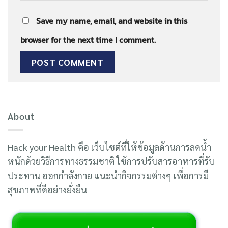
Save my name, email, and website in this
browser for the next time I comment.
About
Hack your Health คือ เว็บไซต์ที่ให้ข้อมูลด้านการลดน้ำ
หนักด้วยวิธีการทางธรรมชาติ ใช้การปรับสารอาหารที่รับ
ประทาน ออกกำลังกาย แนะนำกิจกรรมต่างๆ เพื่อการมี
สุขภาพที่ดีอย่างยั่งยืน