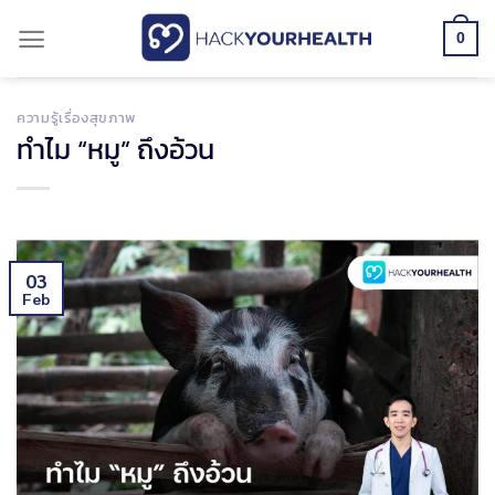
Skip
0
to
content
ความรู้เรื่องสุขภาพ
ทำไม “หมู” ถึงอ้วน
03
Feb