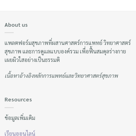
About us
แพลตฟอร์มสุขภาพที่ผสานศาสตร์การแพทย์ วิทยาศาสตร์
สุขภาพ และการดูแลแบบองค์รวม เพื่อฟื้นสมดุลร่างกาย
เผยผิวใสอย่างเป็นธรรมติ
เนื้อหาอ้างอิงหลักการแพทย์และวิทยาศาสตร์สุขภาพ
Resources
ข้อมูลเพิ่มเติม
เรียนออนไลน์