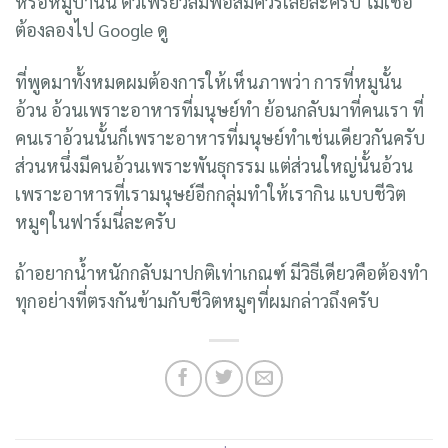
หรือหมูป่านั้น ตัวเพรียวลมพอสมควรเลยละครับ ไม่เชื่อ
ต้องลองไป Google ดู
ที่พูดมาทั้งหมดผมต้องการให้เห็นภาพว่า การที่หมูนั้น
อ้วน อ้วนเพราะอาหารที่มนุษย์ทำ ย้อนกลับมาที่คนเรา ที่
คนเราอ้วนนั้นก็เพราะอาหารที่มนุษย์ทำเช่นเดียวกันครับ
ส่วนหนึ่งมีคนอ้วนเพราะพันธุกรรม แต่ส่วนใหญ่นั้นอ้วน
เพราะอาหารที่เรามนุษย์อีกกลุ่มทำให้เรากิน แบบชีวิต
หมูๆในฟาร์มนี่ละครับ
ถ้าอยากน้ำหนักกลับมาปกติเท่าเกณฑ์ มีวิธีเดียวคือต้องทำ
ทุกอย่างที่ตรงกันข้ามกับชีวิตหมูๆที่ผมกล่าวถึงครับ