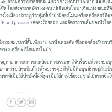
azaki จากมหาวิทยาลัยชิบะ เผยว่า การเดินป่า 15 นาที ส่งผลให้เ
ชัด โดยส่งอาสาสมัคร 84 คนไปเดินเล่นในป่าเจ็ดแห่ง ขณะที่อ
ลางใจเมือง ปรากฏว่ากลุ่มที่เข้าป่ามีฮอร์โมนเครียดหรือคอร์ติซ
(Blood pressure)
ลดลงร้อยละ 2 และอัตราการเต้นของหัวใจ
ียงระยะเวลาที่สั้นเพียง 15 นาที แต่ผลลัพธ์ก็สอดคล้องกับงานวิ
ะทาง 3 หรือ 6 กิโลเมตรในป่า
ื่ออยู่ท่ามกลางสภาพแวดล้อมทางธรรมชาติอันรื่นรมย์ เพราะมนุ
กว่า 5 ล้านปีแล้ว (พึ่งจะราวๆไม่กี่พันปีที่มนุษย์มาอยู่กันเป็
ติเป็นวิธีบำบัดที่ดีที่สุด เป็นวิธีการใช้ธรรมชาติเยียวยาจิตใ