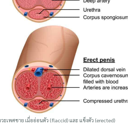
พศชาย เมื่ออ่อนตัว (flaccid) และ แข็งตัว (erected)